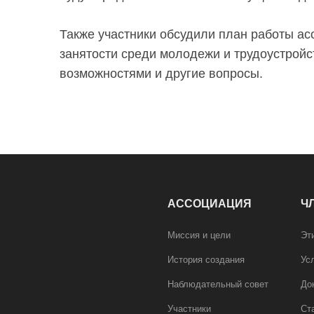
Также участники обсудили план работы а
занятости среди молодежи и трудоустрой
возможностями и другие вопросы.
АССОЦИАЦИЯ
Ч
Миссия и цели
Эт
История создания
Ус
Наблюдательный совет
До
Участники
Ст