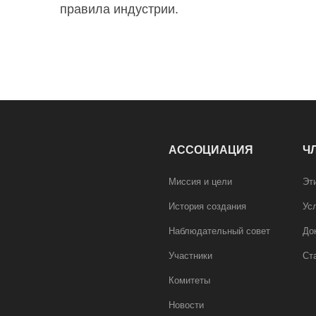
правила индустрии.
АССОЦИАЦИЯ
Ч
Миссия и цели
Эт
История создания
Ус
Наблюдательный совет
До
Участники
Ст
Комитеты
Новости