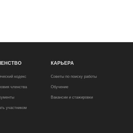
ЛЕНСТВО
КАРЬЕРА
ический кодекс
Советы по поиску работы
ловия членства
Обучение
кументы
Вакансии и стажировки
ать участником