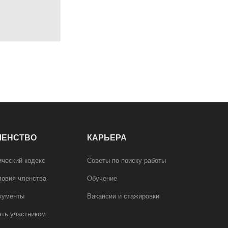
ЛЕНСТВО
КАРЬЕРА
ический кодекс
Советы по поиску работы
ловия членства
Обучение
кументы
Вакансии и стажировки
ать участником