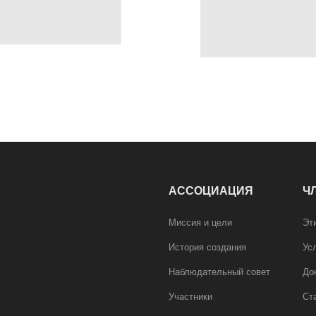
АССОЦИАЦИЯ
Ч
Миссия и цели
Эт
История создания
Ус
Наблюдательный совет
До
Участники
Ст