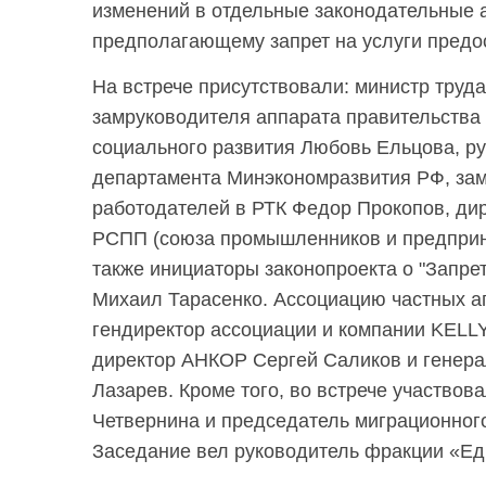
изменений в отдельные законодательные 
предполагающему запрет на услуги предо
На встрече присутствовали: министр труд
замруководителя аппарата правительства 
социального развития Любовь Ельцова, р
департамента Минэкономразвития РФ, за
работодателей в РТК Федор Прокопов, ди
РСПП (союза промышленников и предприн
также инициаторы законопроекта о "Запре
Михаил Тарасенко. Ассоциацию частных а
гендиректор ассоциации и компании KELL
директор АНКОР Сергей Саликов и генер
Лазарев. Кроме того, во встрече участво
Четвернина и председатель миграционно
Заседание вел руководитель фракции «Ед