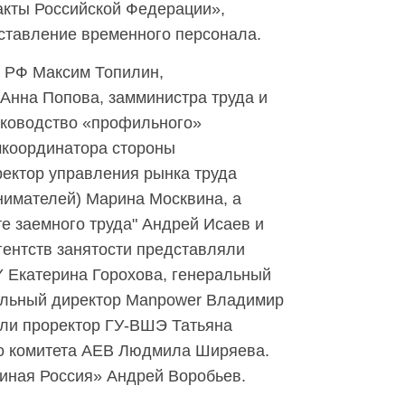
акты Российской Федерации»,
ставление временного персонала.
а РФ Максим Топилин,
Анна Попова, замминистра труда и
уководство «профильного»
мкоординатора стороны
ректор управления рынка труда
имателей) Марина Москвина, а
те заемного труда" Андрей Исаев и
гентств занятости представляли
Y Екатерина Горохова, генеральный
альный директор Manpower Владимир
вали проректор ГУ-ВШЭ Татьяна
го комитета AEB Людмила Ширяева.
иная Россия» Андрей Воробьев.